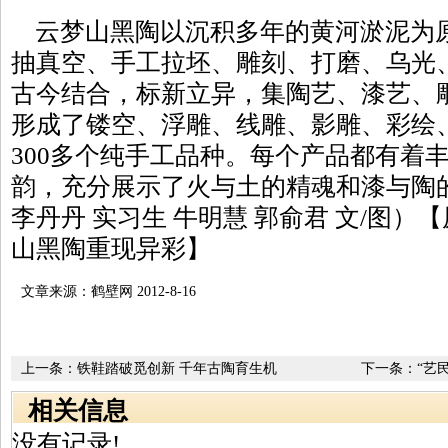
云梦山黑陶以沉积多年的黄河淤泥为
抽真空、手工拉坯、雕刻、打磨、乌光
古今结合，标新立异，集陶艺、漆艺、
形成了镂空、浮雕、线雕、影雕、彩绘、
300多个纯手工品种。每个产品都有着
韵，充分展示了火与土的精魂和漆与陶
李丹丹 实习生 牛明慧 郭俞君 文/图）
山黑陶重现异彩】
文章来源：鹤壁网 2012-8-16
上一条：
铁鞋踏破觅创新 千年古陶育生机
下一条：
“艺
相关信息
没有记录!