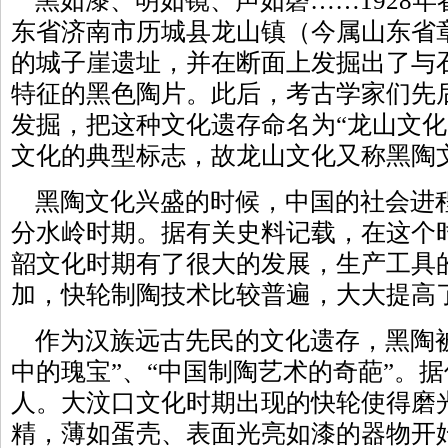
黑如漆、明如镜、声如磬……1928年
东省济南市历城县龙山镇（今属山东省
的城子崖遗址，并在断面上发掘出了与
特征的黑色陶片。此后，考古学家们先
发掘，把这种文化遗存命名为“龙山文化
文化的典型标志，故龙山文化又称黑陶
黑陶文化兴盛的时候，中国的社会进
分水岭时期。据有关史料记载，在这个
韶文化时期有了很大的发展，生产工具
加，快轮制陶技术比较普遍，大大提高
作为汉族远古先民的文化遗存，黑陶被
中的瑰宝”、“中国制陶艺术的奇葩”。
人。大汶口文化时期出现的快轮使得磨
精，薄如蛋壳、表面光亮如漆的器物开