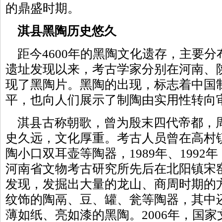
的鼎盛时期。
淇县黑陶历史悠久
距今4600年的黑陶文化遗存，主要分
遗址发现以来，考古学家分别在河南、
现了黑陶片。黑陶的出现，标志着中国
平，也向人们展示了制陶由实用性转向
淇县古称朝歌，曾为殷末四代帝都，
史久远，文化厚重。考古人员曾在高村
陶小口双耳壶等陶器，1989年、199
河南省文物考古研究所先后在北阳镇宋
发现，发掘出大量的龙山、商周时期的
纹饰的陶鬲、豆、罐、瓮等陶器，其中
薄如纸、亮如漆的黑陶。2006年，国