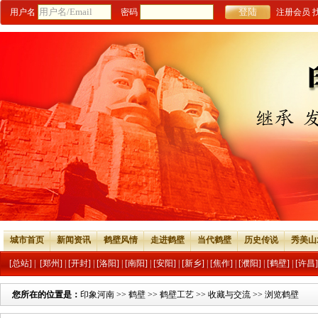
用户名
密码
注册会员
城市首页
新闻资讯
鹤壁风情
走进鹤壁
当代鹤壁
历史传说
秀美山
[总站]
|
[郑州]
|
[开封]
|
[洛阳]
|
[南阳]
|
[安阳]
|
[新乡]
|
[焦作]
|
[濮阳]
|
[鹤壁]
|
[许昌]
您所在的位置是：
印象河南
>>
鹤壁
>>
鹤壁工艺
>>
收藏与交流
>> 浏览鹤壁