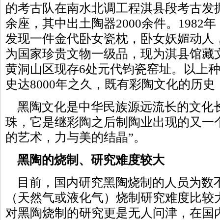
的考古队在南水北调工程淇县段考古发掘
余座，其中出土陶器2000余件。198
发现一件金代卧女瓷枕，卧女妖媚动人
为国家珍贵文物一级品，现为淇县馆藏
黄洞山区现存6处元代钧瓷窑址。以上
史达8000年之久，既有彩陶文化的历
黑陶文化是中华民族源远流长的文化
珠，它是继彩陶之后制陶业出现的又一
的艺术，力与美的结晶”。
黑陶的烧制、研究难度较大
目前，国内研究黑陶烧制的人员为数
（天然气或液化气）烧制研究难度比较
对黑陶烧制的研究更是无人问津，在国